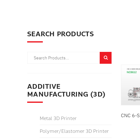
สินค้
NON-FERROUS METAL CUTTI
TUBE LASER CUTTING
TUBE ENDS CHAMFERING MA
หมวด
SEARCH PRODUCTS
TUBE BENDERS
SHARPENING AND ERODING 
TUBE AND PIPE PROCESSING
รายล
DRY ELECTROPOLISHING MA
OTHERS
ADDITIVE
WOODWORKING MACHINERY
MANUFACTURING (3D)
CNC 6-S
Metal 3D Printer
Polymer/Elastomer 3D Printer