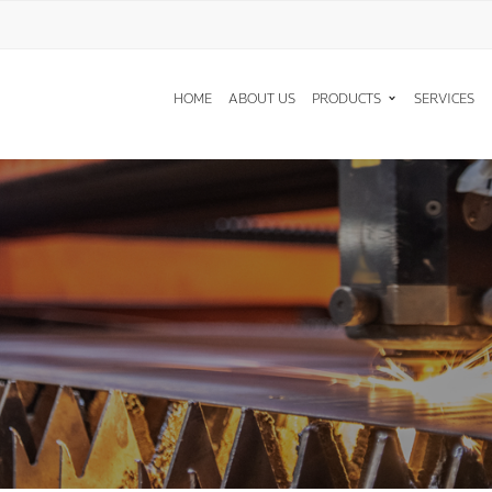
T A QUOTE
HOME
ABOUT US
PRODUCTS
SERVICES
ู้สนใจ * :
ริษัท :
์ติดต่อกลับ * :
 * :
ACHINES