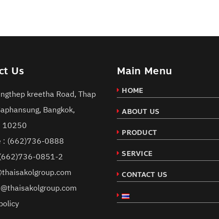
ct Us
Main Menu
HOME
ngthep kreetha Road, Thap
Saphansung, Bangkok,
ABOUT US
d 10250
PRODUCT
 :
(662)736-0888
SERVICE
 (662)736-0851-2
@thaisakolgroup.com
CONTACT US
s@thaisakolgroup.com
policy