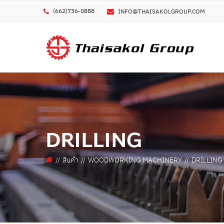
(662)736-0888
INFO@THAISAKOLGROUP.COM
GE
ชื่อผ
ชื่อบ
METAL 3D PRINTER
CUTTING TOOLS
CIRCULAR SAW BLADES
POLYMER / ELASTOMER 3D PRINTER
DRILLING
KNIVES
COMPOSITE 3D PRINTER
เบอร
BAND SAW BLADES
OTHER 3D PRINTER
สินค้า
WOODWORKING MACHINERY
DRILLING
PCD TOOLS
อีเมล
OTHER CUTTING TOOLS
MACHINES
FERROUS METAL CUTTING M