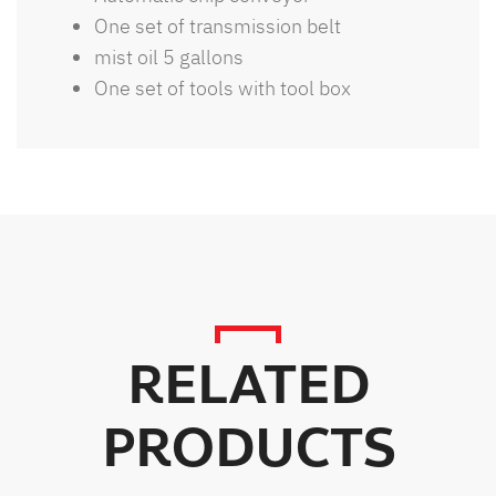
One set of transmission belt
mist oil 5 gallons
One set of tools with tool box
RELATED
PRODUCTS