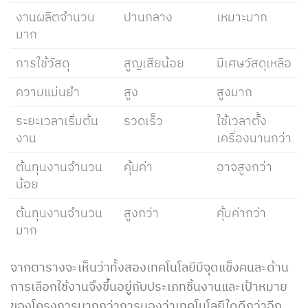
งานผลิตจำนวน
ปานกลาง
เหมาะมาก
มาก
การใช้วัสดุ
สูญเสียน้อย
มีเศษวัสดุเหลือ
ความแม่นยำ
สูง
สูงมาก
ระยะเวลาเริ่มต้น
รวดเร็ว
ใช้เวลาตั้ง
งาน
เครื่องนานกว่า
ต้นทุนงานจำนวน
คุ้มค่า
อาจสูงกว่า
น้อย
ต้นทุนงานจำนวน
สูงกว่า
คุ้มค่ากว่า
มาก
จากตารางจะเห็นว่าทั้งสองเทคโนโลยีมีจุดแข็งคนละด้าน
การเลือกใช้งานจึงขึ้นอยู่กับประเภทชิ้นงานและเป้าหมาย
ของโครงการมากกว่าการมองว่าเทคโนโลยีใดดีกว่าอีก