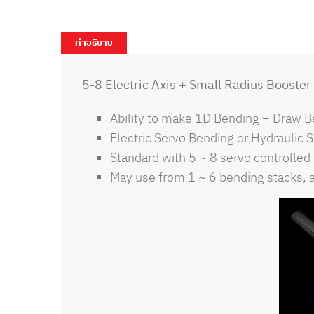
คำอธิบาย
5-8 Electric Axis + Small Radius Booster
Ability to make 1D Bending + Draw 
Electric Servo Bending or Hydraulic 
Standard with 5 ~ 8 servo controlled 
May use from 1 ~ 6 bending stacks, 