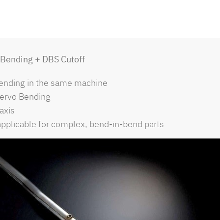
 Bending + DBS Cutoff
Bending in the same machine
Servo Bending
axis
applicable for complex, bend-in-bend parts