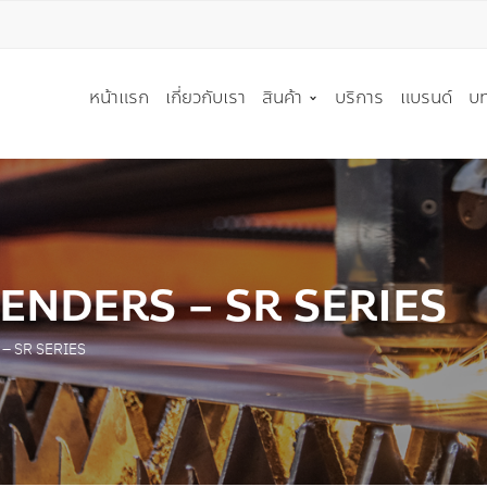
T A QUOTE
หน้าแรก
เกี่ยวกับเรา
สินค้า
บริการ
แบรนด์
บท
ู้สนใจ * :
ริษัท :
เครื่องมือตัด
เครื่องจักร
ใบเลื่อยวงเดือน
เครื่องตัดโลหะ
ENDERS – SR SERIES
ใบมีดอุตสาหกรรม
เครื่องตัดอลูมิเนียมและวัสด
์ติดต่อกลับ * :
ใบเลื่อยสายพาน
เครื่องตัดเลเซอร์
– SR SERIES
เครื่องมือตัด PCD
เครื่องลบขอบท่อ(CHAMFER
 * :
เครื่องมือตัด อื่นๆ
เครื่องดัดท่อ(BENDER)
เครื่องลับคม และ เครื่อง EDM
เครื่องแปรรูปท่อ