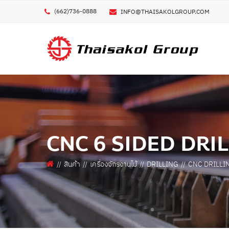
(662)736-0888
INFO@THAISAKOLGROUP.COM
GE
ชื่อผ
ชื่อบ
เครื่องพิมพ์โลหะ 3 มิติ
เครื่งพิมพ์ POLYMER/ELASTOMER 3 มิติ
CNC 6 SIDED DRI
เครื่องพิมพ์ คอมโพสิท 3 มิติ
เบอร
เครื่องพิมพ์ 3 มิติ อื่นๆ
สินค้า
เครื่องจักรงานไม้
DRILLING
CNC DRILLI
อีเมล