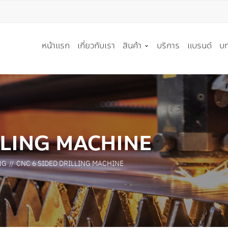
T A QUOTE
หน้าแรก
เกี่ยวกับเรา
สินค้า
บริการ
แบรนด์
บท
ู้สนใจ * :
ริษัท :
เครื่องมือตัด
เครื่องจักร
ใบเลื่อยวงเดือน
เครื่องตัดโลหะ
LLING MACHINE
ใบมีดอุตสาหกรรม
เครื่องตัดอลูมิเนียมและวัสด
์ติดต่อกลับ * :
ใบเลื่อยสายพาน
เครื่องตัดเลเซอร์
NG
CNC 6 SIDED DRILLING MACHINE
เครื่องมือตัด PCD
เครื่องลบขอบท่อ(CHAMFER
 * :
เครื่องมือตัด อื่นๆ
เครื่องดัดท่อ(BENDER)
เครื่องลับคม และ เครื่อง EDM
เครื่องแปรรูปท่อ