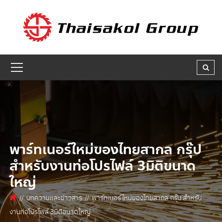
GET A QUOTE
ชื่อผู้สนใจ * :
ชื่อบริษัท :
เบอร์ติดต่อกลับ * :
พาร์ทเนอร์ใหม่ของไทยสากล กรุ๊ป
สำหรับงานท่อโปรไฟล์ 3มิติขนาด
ใหญ่
อีเมล * :
บทความและข่าวสาร
พาร์ทเนอร์ใหม่ของไทยสากล กรุ๊ป สำหรับ
งานท่อโปรไฟล์ 3มิติขนาดใหญ่