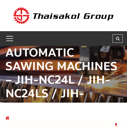
GET A QUOTE
ชื่อผู้สนใจ * :
AUTOMATIC
ชื่อบริษัท :
SAWING MACHINES
– JIH-NC24L / JIH-
เบอร์ติดต่อกลับ * :
NC24LS / JIH-
NC24LBS
อีเมล * :
สินค้า
เครื่องตัดอลูมิเนียมและวัสดุ NON-FERROUS อื่นๆ
AUTOMATIC SAWING MACHINES – JIH-NC24L / JIH-NC24LS /